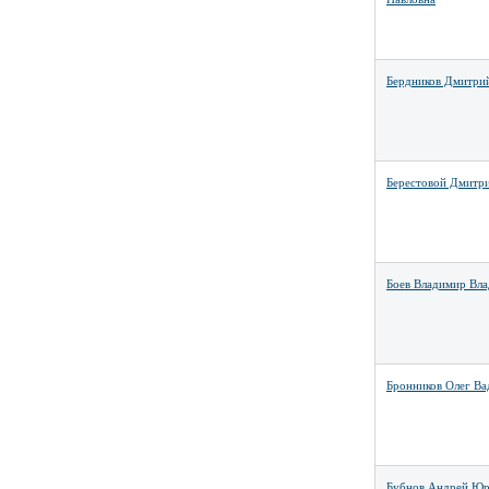
Бердников Дмитри
Берестовой Дмитр
Боев Владимир Вл
Бронников Олег В
Бубнов Андрей Юр