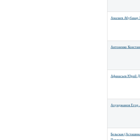
Амалаев Абубакар
Антоненко Констан
Афанасьев Юрий Д
Ахунджанов Егор 
Бельская (Асташин
Павловна