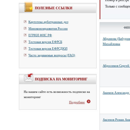
Номер в реестре
Только с сообще
ПОЛЕЗНЫЕ ССЫЛКИ
Картотека арбитражных дел
ФИ
Минэкономразвития России
ЕГРЮЛ ФНС РФ
Абрамова (Бабурин
Тестовая версия ЕФРСБ
Михайловна
Тестовая версия ЕФРСДЮЛ
Часто задаваемые вопросы (FAQ)
Абросимов Сергей
ПОДПИСКА НА МОНИТОРИНГ
На нашем сайте есть возможность подписки на
Акимов Александр
мониторинг
Подробнее
Аксенов Роман Ана