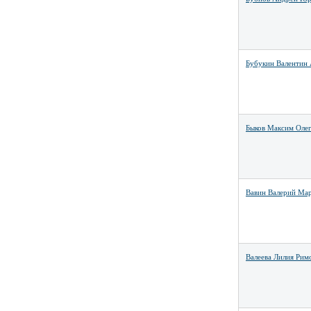
Бубукин Валентин
Быков Максим Оле
Вавин Валерий Ма
Валеева Лилия Рим