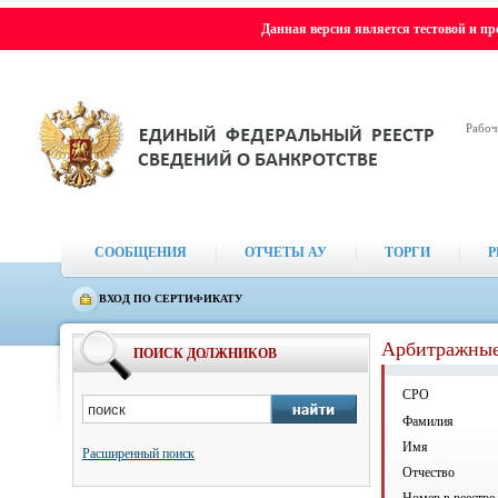
Данная версия является тестовой и п
Рабоч
СООБЩЕНИЯ
|
ОТЧЕТЫ АУ
|
ТОРГИ
|
Р
ВХОД ПО СЕРТИФИКАТУ
Арбитражны
ПОИСК ДОЛЖНИКОВ
СРО
Фамилия
Имя
Расширенный поиск
Отчество