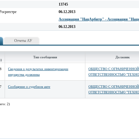
13745
Росреестре
06.12.2013
Ассоциация "НацАрбитр" - Ассоциация "Нац
06.12.2013
Отчеты АУ
Тип сообщения
Должник
е)
8
Сведения о результатах инвентаризации
ОБЩЕСТВО С ОГРАНИЧЕННОЙ
имущества должника
ОТВЕТСТВЕННОСТЬЮ "ТЕХНО
7
Сообщение о судебном акте
ОБЩЕСТВО С ОГРАНИЧЕННОЙ
ОТВЕТСТВЕННОСТЬЮ "ТЕХНО
его: 2)