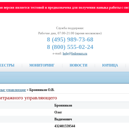
я версия является тестовой и предназначена для получения навыка работы с си
Служба поддержки:
Рабочие дни, 07:00-21:00 (время московское)
8 (495)
989-73-68
8 (800)
555-02-24
e-mail:
help@fedresurs.ru
ЕЕСТРЫ
|
МОНИТОРИНГ
|
НОВОСТИ
|
ЮРЛИЦА
|
ные управляющие
»
Бронников О.В.
битражного управляющего
Бронников
Олег
Вадимович
432401559544