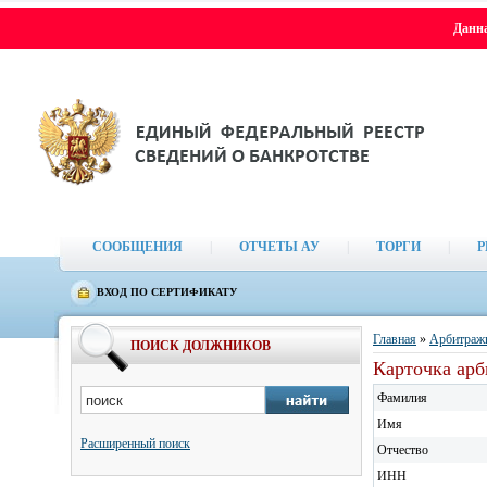
Данна
СООБЩЕНИЯ
|
ОТЧЕТЫ АУ
|
ТОРГИ
|
Р
ВХОД ПО СЕРТИФИКАТУ
Главная
»
Арбитраж
ПОИСК ДОЛЖНИКОВ
Карточка ар
Фамилия
Имя
Расширенный поиск
Отчество
ИНН