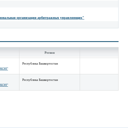
иональная организация арбитражных управляющих"
Регион
Республика Башкортостан
КОН"
Республика Башкортостан
КОН"