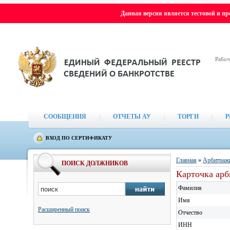
Данная версия является тестовой и п
Рабоч
СООБЩЕНИЯ
|
ОТЧЕТЫ АУ
|
ТОРГИ
|
Р
ВХОД ПО СЕРТИФИКАТУ
Главная
»
Арбитраж
ПОИСК ДОЛЖНИКОВ
Карточка ар
Фамилия
Имя
Расширенный поиск
Отчество
ИНН