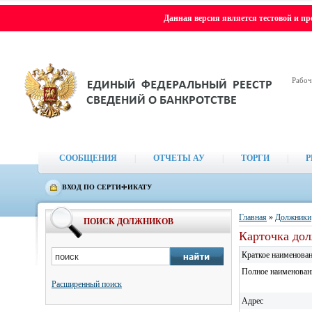
Данная версия является тестовой и п
Рабоч
СООБЩЕНИЯ
|
ОТЧЕТЫ АУ
|
ТОРГИ
|
Р
ВХОД ПО СЕРТИФИКАТУ
Главная
»
Должники
ПОИСК ДОЛЖНИКОВ
Карточка дол
Краткое наименова
Полное наименован
Расширенный поиск
Адрес