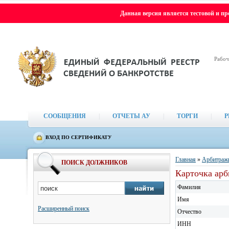
Данная версия является тестовой и п
Рабоч
СООБЩЕНИЯ
|
ОТЧЕТЫ АУ
|
ТОРГИ
|
Р
ВХОД ПО СЕРТИФИКАТУ
Главная
»
Арбитраж
ПОИСК ДОЛЖНИКОВ
Карточка ар
Фамилия
Имя
Расширенный поиск
Отчество
ИНН