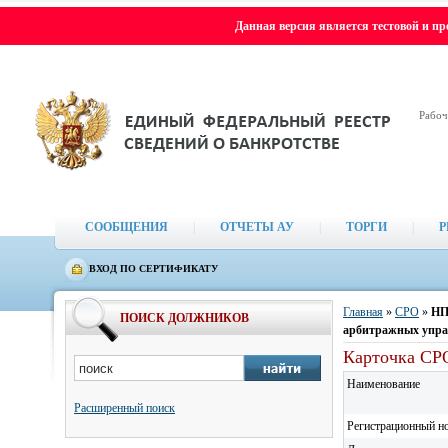
Данная версия является тестовой и п
Рабоч
СООБЩЕНИЯ
|
ОТЧЕТЫ АУ
|
ТОРГИ
|
Р
ВХОД ПО СЕРТИФИКАТУ
Главная
»
СРО
»
НП
ПОИСК ДОЛЖНИКОВ
арбитражных упр
Карточка СР
Наименование
Расширенный поиск
Регистрационный н