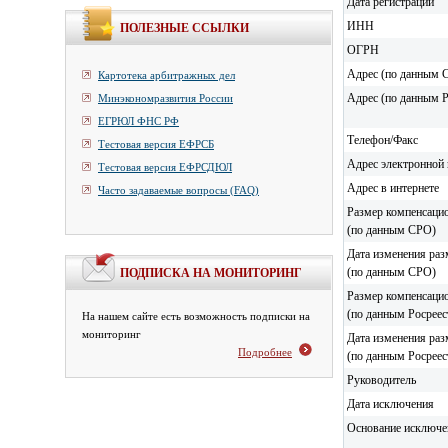
Дата регистрации
ИНН
ПОЛЕЗНЫЕ ССЫЛКИ
ОГРН
Адрес (по данным 
Картотека арбитражных дел
Адрес (по данным Р
Минэкономразвития России
ЕГРЮЛ ФНС РФ
Телефон/Факс
Тестовая версия ЕФРСБ
Адрес электронной
Тестовая версия ЕФРСДЮЛ
Адрес в интернете
Часто задаваемые вопросы (FAQ)
Размер компенсаци
(по данным СРО)
Дата изменения раз
(по данным СРО)
ПОДПИСКА НА МОНИТОРИНГ
Размер компенсаци
(по данным Росреес
На нашем сайте есть возможность подписки на
мониторинг
Дата изменения раз
Подробнее
(по данным Росреес
Руководитель
Дата исключения
Основание исключе