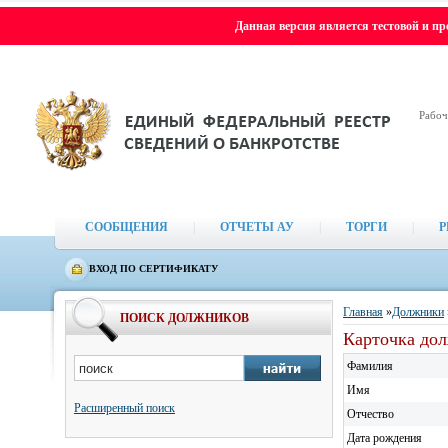
Данная версия является тестовой и п
Рабоч
СООБЩЕНИЯ
|
ОТЧЕТЫ АУ
|
ТОРГИ
|
Р
ВХОД ПО СЕРТИФИКАТУ
Главная
»
Должники
ПОИСК ДОЛЖНИКОВ
Карточка дол
Фамилия
Имя
Расширенный поиск
Отчество
Дата рождения