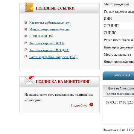
Место рождения
ПОЛЕЗНЫЕ ССЫЛКИ
Регион ведения дел
ИНН
Картотека арбитражных дел
ОГРНИП
Минэкономразвития России
СНИЛС
ЕГРЮЛ ФНС РФ
Ранее имевшиеся 
Тестовая версия ЕФРСБ
Категория должник
Тестовая версия ЕФРСДЮЛ
Место жительства
Часто задаваемые вопросы (FAQ)
Дополнительная ин
Сообщения
ПОДПИСКА НА МОНИТОРИНГ
Дата публикации
(время московско
На нашем сайте есть возможность подписки на
мониторинг
09.03.2017 02:52:5
Подробнее
Показано с 1 по 1 (Вс