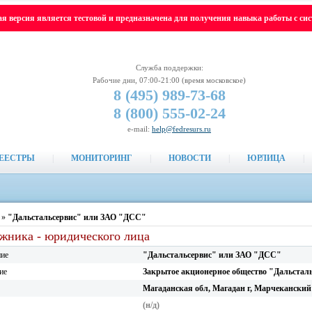
я версия является тестовой и предназначена для получения навыка работы с си
Служба поддержки:
Рабочие дни, 07:00-21:00 (время московское)
8 (495)
989-73-68
8 (800)
555-02-24
e-mail:
help@fedresurs.ru
ЕЕСТРЫ
|
МОНИТОРИНГ
|
НОВОСТИ
|
ЮРЛИЦА
|
»
"Дальстальсервис" или ЗАО "ДСС"
жника - юридического лица
ние
"Дальстальсервис" или ЗАО "ДСС"
ие
Закрытое акционерное общество "Дальстал
Магаданская обл, Магадан г, Марчеканский 
(н/д)