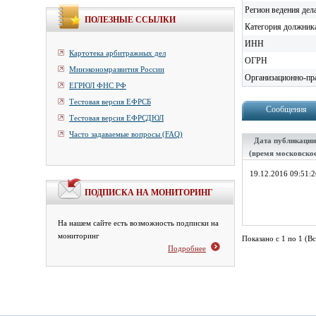
Регион ведения дел
ПОЛЕЗНЫЕ ССЫЛКИ
Категория должник
ИНН
Картотека арбитражных дел
ОГРН
Минэкономразвития России
Организационно-пр
ЕГРЮЛ ФНС РФ
Тестовая версия ЕФРСБ
Сообщения
Тестовая версия ЕФРСДЮЛ
Часто задаваемые вопросы (FAQ)
Дата публикации
(время московско
19.12.2016 09:51:2
ПОДПИСКА НА МОНИТОРИНГ
На нашем сайте есть возможность подписки на
мониторинг
Показано с 1 по 1 (Вс
Подробнее