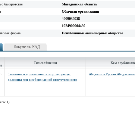
а о банкротстве
Магаданская область
а
Обычная организация
4909039958
1024900964439
авовая форма
Непубличные акционерные общества
Документы КАД
Тип сообщения
Кем опубликов
е)
6
Заявление о привлечении контролирующих
Абдалимов Рустам Абдувалиев
должника лиц к субсидиарной ответственности
его: 1)