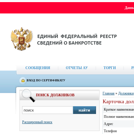
Данна
СООБЩЕНИЯ
|
ОТЧЕТЫ АУ
|
ТОРГИ
|
Р
ВХОД ПО СЕРТИФИКАТУ
Главная
»
Должники
ПОИСК ДОЛЖНИКОВ
Карточка дол
Краткое наименова
Полное наименован
Расширенный поиск
Адрес
Телефон