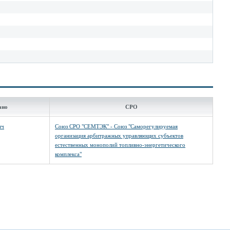
ано
СРО
ич
Союз СРО "СЕМТЭК" - Союз "Саморегулируемая
организация арбитражных управляющих субъектов
естественных монополий топливно-энергетического
комплекса"