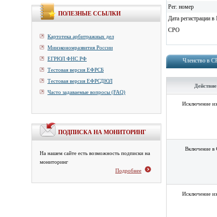
Рег. номер
ПОЛЕЗНЫЕ ССЫЛКИ
Дата регистрации в 
СРО
Картотека арбитражных дел
Минэкономразвития России
ЕГРЮЛ ФНС РФ
Членство в 
Тестовая версия ЕФРСБ
Тестовая версия ЕФРСДЮЛ
Действие
Часто задаваемые вопросы (FAQ)
Исключение и
ПОДПИСКА НА МОНИТОРИНГ
Включение в
На нашем сайте есть возможность подписки на
мониторинг
Подробнее
Исключение и