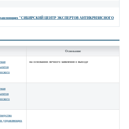
х управляющих "СИБИРСКИЙ ЦЕНТР ЭКСПЕРТОВ АНТИКРИЗИСНОГО
Основание
емая
на основании личного заявления о выходе
ъектов
ческого
емая
ъектов
ческого
тнерство
ых управляющих