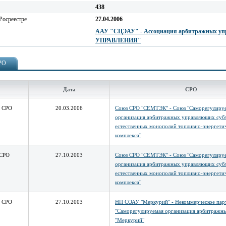
438
Росреестре
27.04.2006
ААУ "СЦЭАУ" - Ассоциация арбитражны
УПРАВЛЕНИЯ"
СРО
Дата
СРО
з СРО
20.03.2006
Союз СРО "СЕМТЭК" - Союз "Саморегулиру
организация арбитражных управляющих суб
естественных монополий топливно-энергети
комплекса"
 СРО
27.10.2003
Союз СРО "СЕМТЭК" - Союз "Саморегулиру
организация арбитражных управляющих суб
естественных монополий топливно-энергети
комплекса"
з СРО
27.10.2003
НП СОАУ "Меркурий" - Некоммерческое пар
"Саморегулируемая организация арбитражн
"Меркурий"