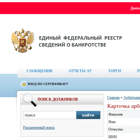
Данна
СООБЩЕНИЯ
|
ОТЧЕТЫ АУ
|
ТОРГИ
|
Р
ВХОД ПО СЕРТИФИКАТУ
Главная
»
Арбитраж
ПОИСК ДОЛЖНИКОВ
Карточка ар
Фамилия
Имя
Расширенный поиск
Отчество
ИНН