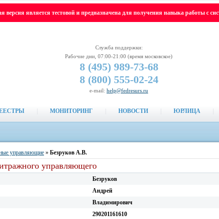
я версия является тестовой и предназначена для получения навыка работы с си
Служба поддержки:
Рабочие дни, 07:00-21:00 (время московское)
8 (495)
989-73-68
8 (800)
555-02-24
e-mail:
help@fedresurs.ru
ЕЕСТРЫ
|
МОНИТОРИНГ
|
НОВОСТИ
|
ЮРЛИЦА
|
ные управляющие
»
Безруков А.В.
битражного управляющего
Безруков
Андрей
Владимирович
290201161610