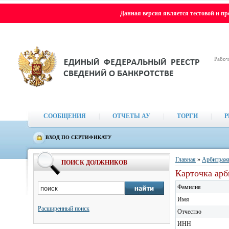
Данная версия является тестовой и п
Рабоч
СООБЩЕНИЯ
|
ОТЧЕТЫ АУ
|
ТОРГИ
|
Р
ВХОД ПО СЕРТИФИКАТУ
Главная
»
Арбитраж
ПОИСК ДОЛЖНИКОВ
Карточка ар
Фамилия
Имя
Расширенный поиск
Отчество
ИНН