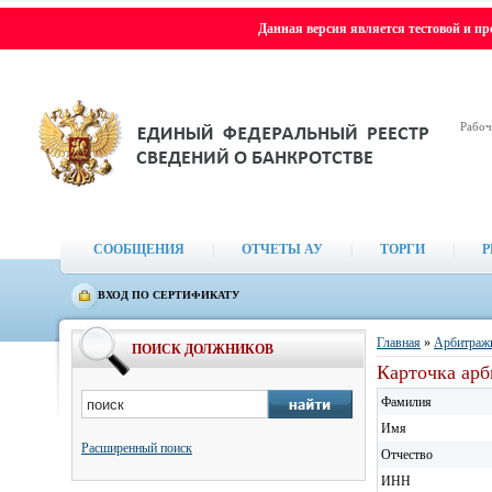
Данная версия является тестовой и п
Рабоч
СООБЩЕНИЯ
|
ОТЧЕТЫ АУ
|
ТОРГИ
|
Р
ВХОД ПО СЕРТИФИКАТУ
Главная
»
Арбитраж
ПОИСК ДОЛЖНИКОВ
Карточка ар
Фамилия
Имя
Расширенный поиск
Отчество
ИНН