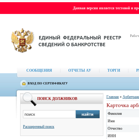
Данная версия является тестовой и п
Рабоч
СООБЩЕНИЯ
|
ОТЧЕТЫ АУ
|
ТОРГИ
|
Р
ВХОД ПО СЕРТИФИКАТУ
Главная
»
Арбитраж
ПОИСК ДОЛЖНИКОВ
Карточка ар
Фамилия
Имя
Расширенный поиск
Отчество
ИНН