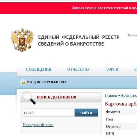
Данная версия является тестовой и п
Рабоч
СООБЩЕНИЯ
|
ОТЧЕТЫ АУ
|
ТОРГИ
|
Р
ВХОД ПО СЕРТИФИКАТУ
Главная
»
Арбитраж
ПОИСК ДОЛЖНИКОВ
Карточка ар
Фамилия
Имя
Расширенный поиск
Отчество
ИНН