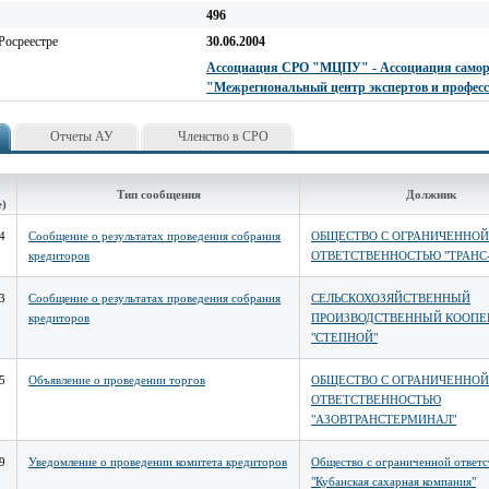
496
Росреестре
30.06.2004
Ассоциация СРО "МЦПУ" - Ассоциация самор
"Межрегиональный центр экспертов и профе
Отчеты АУ
Членство в СРО
Тип сообщения
Должник
е)
4
Сообщение о результатах проведения собрания
ОБЩЕСТВО С ОГРАНИЧЕННОЙ
кредиторов
ОТВЕТСТВЕННОСТЬЮ "ТРАНС
3
Сообщение о результатах проведения собрания
СЕЛЬСКОХОЗЯЙСТВЕННЫЙ
кредиторов
ПРОИЗВОДСТВЕННЫЙ КООПЕ
"СТЕПНОЙ"
5
Объявление о проведении торгов
ОБЩЕСТВО С ОГРАНИЧЕННОЙ
ОТВЕТСТВЕННОСТЬЮ
"АЗОВТРАНСТЕРМИНАЛ"
9
Уведомление о проведении комитета кредиторов
Общество с ограниченной ответ
"Кубанская сахарная компания"