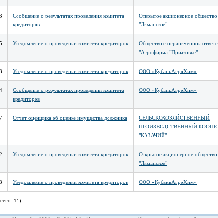
3
Сообщение о результатах проведения комитета
Открытое акционерное общество
кредиторов
"Лиманское"
5
Уведомление о проведении комитета кредиторов
Общество с ограниченной ответ
"Агрофирма "Приазовье"
8
Уведомление о проведении комитета кредиторов
ООО «КубаньАгроХим»
4
Сообщение о результатах проведения комитета
ООО «КубаньАгроХим»
кредиторов
7
Отчет оценщика об оценке имущества должника
СЕЛЬСКОХОЗЯЙСТВЕННЫЙ
ПРОИЗВОДСТВЕННЫЙ КООПЕ
"КАЗАЧИЙ"
2
Уведомление о проведении комитета кредиторов
Открытое акционерное общество
"Лиманское"
8
Уведомление о проведении комитета кредиторов
ООО «КубаньАгроХим»
сего: 11)