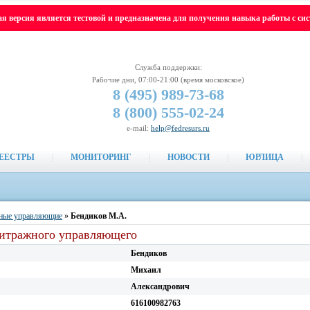
я версия является тестовой и предназначена для получения навыка работы с си
Служба поддержки:
Рабочие дни, 07:00-21:00 (время московское)
8 (495)
989-73-68
8 (800)
555-02-24
e-mail:
help@fedresurs.ru
ЕЕСТРЫ
|
МОНИТОРИНГ
|
НОВОСТИ
|
ЮРЛИЦА
|
ные управляющие
»
Бендиков М.А.
битражного управляющего
Бендиков
Михаил
Александрович
616100982763