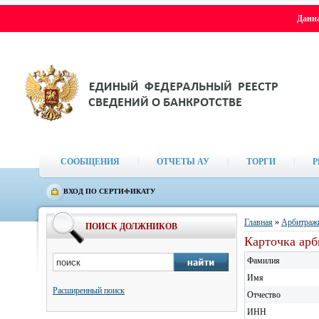
Данна
СООБЩЕНИЯ
|
ОТЧЕТЫ АУ
|
ТОРГИ
|
Р
ВХОД ПО СЕРТИФИКАТУ
Главная
»
Арбитраж
ПОИСК ДОЛЖНИКОВ
Карточка ар
Фамилия
Имя
Расширенный поиск
Отчество
ИНН