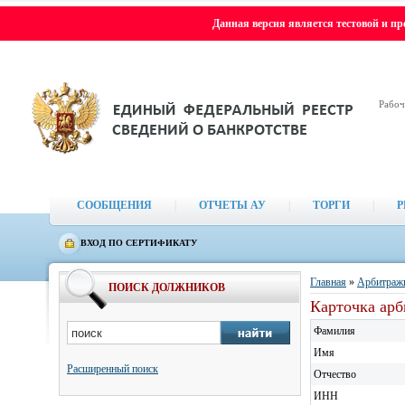
Данная версия является тестовой и п
Рабоч
СООБЩЕНИЯ
|
ОТЧЕТЫ АУ
|
ТОРГИ
|
Р
ВХОД ПО СЕРТИФИКАТУ
Главная
»
Арбитраж
ПОИСК ДОЛЖНИКОВ
Карточка ар
Фамилия
Имя
Расширенный поиск
Отчество
ИНН